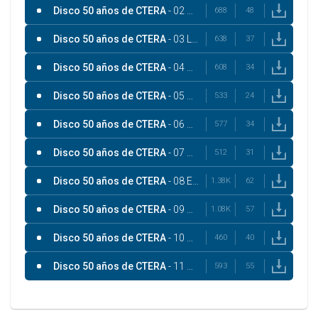
Disco 50 años de CTERA
- 02 SUBE
688
48
Disco 50 años de CTERA
- 03 LOS DINOSAURIOS
638
37
Disco 50 años de CTERA
- 04 SEGUIR VIVIENDO SIN TU AMOR
608
34
Disco 50 años de CTERA
- 05 BANDO
533
24
Disco 50 años de CTERA
- 06 DE IGUAL A IGUAL
577
34
Disco 50 años de CTERA
- 07 MAL BICHO
512
31
Disco 50 años de CTERA
- 08 ESTANDARTE Y CAMINO
1.38K
62
Disco 50 años de CTERA
- 09 CANDOMBE DE LUCHADORES
1.08K
57
Disco 50 años de CTERA
- 10 UNA CALLE
460
40
Disco 50 años de CTERA
- 11 NO DEJES DE CANTAR
593
55