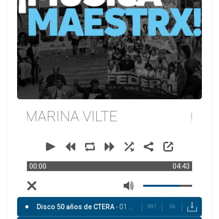
MARINA VILTE
00:00
04:43
Disco 50 años de CTERA
- 01 MARINA VILTE
997
56