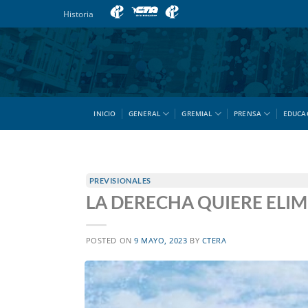
Saltar
Historia
al
contenido
INICIO
GENERAL
GREMIAL
PRENSA
EDUCA
PREVISIONALES
LA DERECHA QUIERE ELIM
POSTED ON
9 MAYO, 2023
BY
CTERA