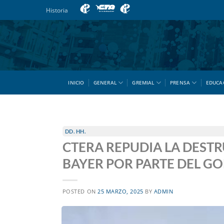
Saltar
Historia
al
contenido
INICIO
GENERAL
GREMIAL
PRENSA
EDUCA
DD. HH.
CTERA REPUDIA LA DESTR
BAYER POR PARTE DEL G
POSTED ON
25 MARZO, 2025
BY
ADMIN