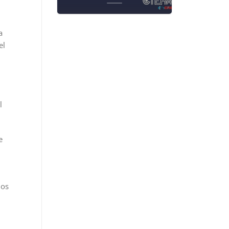
a
el
l
e
los