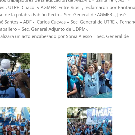
los trabajadores de la educación de AMSAFE – Santa Fe -, ADF -
-, UTRE -Chaco- y AGMER -Entre Rios -, reclamaron por Paritari
so de la palabra Fabián Pecin – Sec. General de AGMER -, José
sé Santos – ADF -, Carlos Cuevas – Sec. General de UTRE -, Ferna
aballero – Sec. General Adjunto de UDPM-.
alizará un acto encabezado por Sonia Alesso – Sec. General de