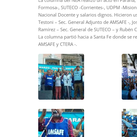
La columna del NEA realizó un acto en Paraná, 
Formosa-, SUTECO -Corrientes-, UDPM -Misiones
Nacional Docente y salarios dignos. Hicieron u
Testoni – Sec. General Adjunto de AMSAFE -, Jo
Ramírez – Sec. General de SUTECO – y Rubén C
La columna partió hacia a Santa Fe donde se re
AMSAFE y CTERA -.