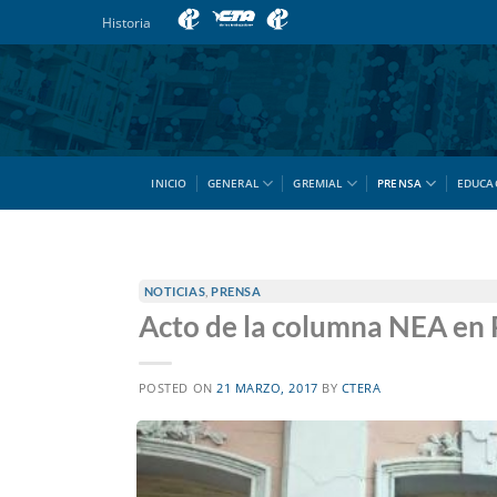
Saltar
Historia
al
contenido
INICIO
GENERAL
GREMIAL
PRENSA
EDUCA
NOTICIAS
,
PRENSA
Acto de la columna NEA en
POSTED ON
21 MARZO, 2017
BY
CTERA