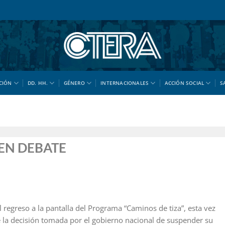
CIÓN
DD. HH.
GÉNERO
INTERNACIONALES
ACCIÓN SOCIAL
S
 EN DEBATE
 regreso a la pantalla del Programa “Caminos de tiza”, esta vez
e la decisión tomada por el gobierno nacional de suspender su