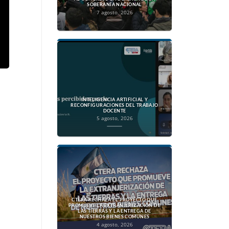
SOBERANÍA NACIONAL
7 agosto, 2026
INTELIGENCIA ARTIFICIAL Y
RECONFIGURACIONES DEL TRABAJO
DOCENTE
5 agosto, 2026
CTERA RECHAZA EL PROYECTO QUE
PROMUEVE LA EXTRANJERIZACIÓN DE
LAS TIERRAS Y LA ENTREGA DE
NUESTROS BIENES COMUNES
4 agosto, 2026