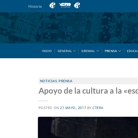
Saltar
Historia
al
contenido
INICIO
GENERAL
GREMIAL
PRENSA
EDUCA
NOTICIAS
,
PRENSA
Apoyo de la cultura a la «e
POSTED ON
21 MAYO, 2017
BY
CTERA