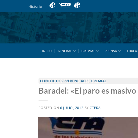
Saltar
Historia
al
contenido
INICIO
GENERAL
GREMIAL
PRENSA
EDUCA
CONFLICTOS PROVINCIALES
,
GREMIAL
Baradel: «El paro es masiv
POSTED ON
6 JULIO, 2012
BY
CTERA