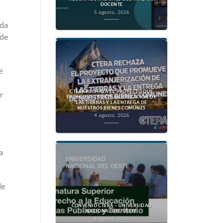
DOCENTE
5 agosto, 2026
ida
 de
e
CTERA RECHAZA EL PROYECTO QUE
r
PROMUEVE LA EXTRANJERIZACIÓN DE
LAS TIERRAS Y LA ENTREGA DE
NUESTROS BIENES COMUNES
4 agosto, 2026
a
de
CONVENIO CTERA – UNIVERSIDAD
NACIONAL DEL OESTE
4 agosto, 2026