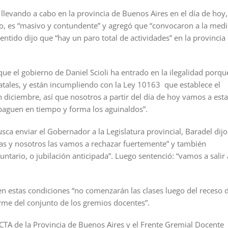
llevando a cabo en la provincia de Buenos Aires en el día de hoy,
do, es “masivo y contundente” y agregó que “convocaron a la med
entido dijo que “hay un paro total de actividades” en la provincia
e el gobierno de Daniel Scioli ha entrado en la ilegalidad porqu
tatales, y están incumpliendo con la Ley 10163 que establece el
 diciembre, así que nosotros a partir del día de hoy vamos a esta
 paguen en tiempo y forma los aguinaldos”.
ca enviar el Gobernador a la Legislatura provincial, Baradel dijo
as y nosotros las vamos a rechazar fuertemente” y también
tario, o jubilación anticipada”. Luego sentenció: “vamos a salir 
en estas condiciones “no comenzarán las clases luego del receso 
irme del conjunto de los gremios docentes”.
 CTA de la Provincia de Buenos Aires y el Frente Gremial Docente