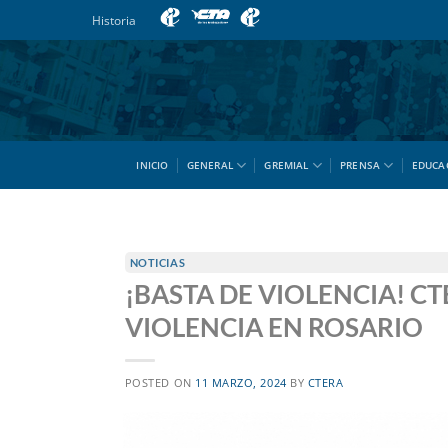
Saltar
Historia
al
contenido
INICIO
GENERAL
GREMIAL
PRENSA
EDUCA
NOTICIAS
¡BASTA DE VIOLENCIA! CT
VIOLENCIA EN ROSARIO
POSTED ON
11 MARZO, 2024
BY
CTERA