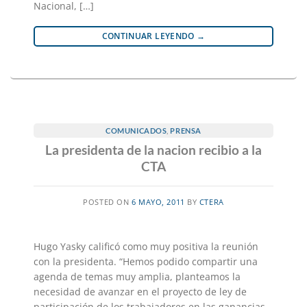
Nacional, […]
CONTINUAR LEYENDO
→
COMUNICADOS
,
PRENSA
La presidenta de la nacion recibio a la
CTA
POSTED ON
6 MAYO, 2011
BY
CTERA
Hugo Yasky calificó como muy positiva la reunión
con la presidenta. “Hemos podido compartir una
agenda de temas muy amplia, planteamos la
necesidad de avanzar en el proyecto de ley de
participación de los trabajadores en las ganancias