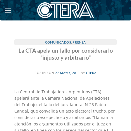
Saltar
al
contenido
COMUNICADOS
,
PRENSA
La CTA apela un fallo por considerarlo
“injusto y arbitrario”
POSTED ON
27 MAYO, 2011
BY
CTERA
La Central de Trabajadores Argentinos (CTA)
apelará ante la Cámara Nacional de Apelaciones
del Trabajo, el fallo del juez laboral N 26 Pablo
Candal, que convalida un acto electoral trucho, por
considerarlo «sospechoso y arbitrario». “Llaman la
atención los argumentos utilizados por el juez en
su fallo, en línea con los deseos del sector que […]