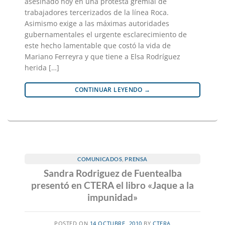
asesinado hoy en una protesta gremial de
trabajadores tercerizados de la línea Roca.
Asimismo exige a las máximas autoridades
gubernamentales el urgente esclarecimiento de
este hecho lamentable que costó la vida de
Mariano Ferreyra y que tiene a Elsa Rodríguez
herida […]
CONTINUAR LEYENDO
→
COMUNICADOS
,
PRENSA
Sandra Rodriguez de Fuentealba
presentó en CTERA el libro «Jaque a la
impunidad»
POSTED ON
14 OCTUBRE, 2010
BY
CTERA