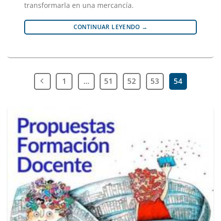
transformarla en una mercancía.
CONTINUAR LEYENDO
→
1
…
51
52
53
54