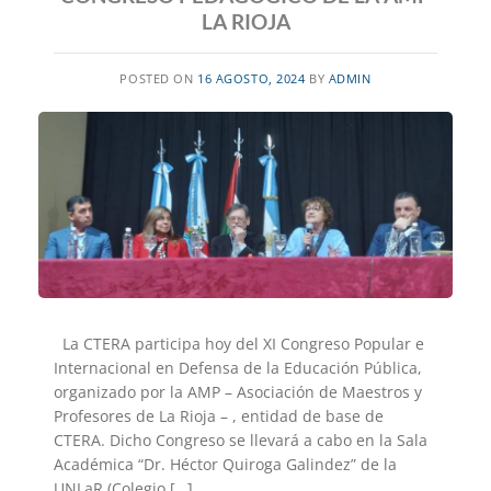
LA RIOJA
POSTED ON
16 AGOSTO, 2024
BY
ADMIN
La CTERA participa hoy del XI Congreso Popular e
Internacional en Defensa de la Educación Pública,
organizado por la AMP – Asociación de Maestros y
Profesores de La Rioja – , entidad de base de
CTERA. Dicho Congreso se llevará a cabo en la Sala
Académica “Dr. Héctor Quiroga Galindez” de la
UNLaR (Colegio […]