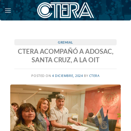
Saltar
al
contenido
GREMIAL
CTERA ACOMPAÑÓ A ADOSAC,
SANTA CRUZ, A LA OIT
POSTED ON
4 DICIEMBRE, 2024
BY
CTERA