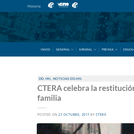
Saltar
Historia
al
contenido
INICIO
GENERAL
GREMIAL
PRENSA
EDUCA
DD. HH.
,
NOTICIAS DD.HH.
CTERA celebra la restitució
familia
POSTED ON
27 OCTUBRE, 2017
BY
CTERA