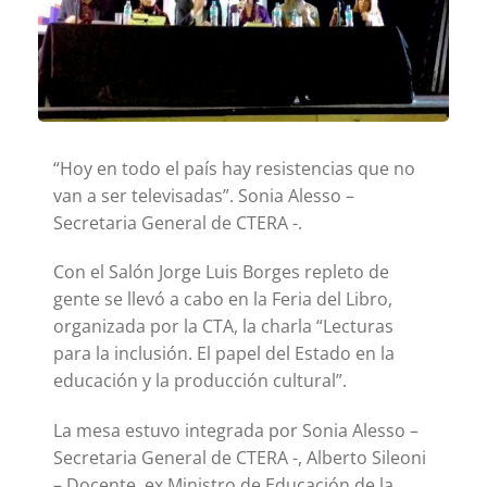
“Hoy en todo el país hay resistencias que no
van a ser televisadas”. Sonia Alesso –
Secretaria General de CTERA -.
Con el Salón Jorge Luis Borges repleto de
gente se llevó a cabo en la Feria del Libro,
organizada por la CTA, la charla “Lecturas
para la inclusión. El papel del Estado en la
educación y la producción cultural”.
La mesa estuvo integrada por Sonia Alesso –
Secretaria General de CTERA -, Alberto Sileoni
– Docente, ex Ministro de Educación de la