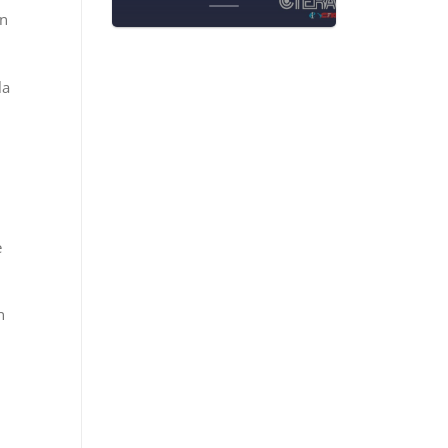
on
la
e
n