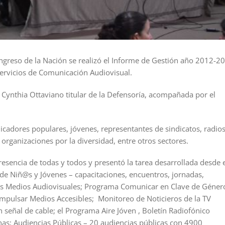
ongreso de la Nación se realizó el Informe de Gestión año 2012-2
Servicios de Comunicación Audiovisual.
Cynthia Ottaviano titular de la Defensoría, acompañada por el
icadores populares, jóvenes, representantes de sindicatos, radio
 organizaciones por la diversidad, entre otros sectores.
resencia de todas y todos y presentó la tarea desarrollada desde e
e Niñ@s y Jóvenes – capacitaciones, encuentros, jornadas,
 los Medios Audiovisuales; Programa Comunicar en Clave de Géner
mpulsar Medios Accesibles; Monitoreo de Noticieros de la TV
en señal de cable; el Programa Aire Jóven , Boletín Radiofónico
nas; Audiencias Públicas – 20 audiencias públicas con 4900