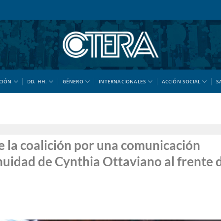
CIÓN
DD. HH.
GÉNERO
INTERNACIONALES
ACCIÓN SOCIAL
S
 la coalición por una comunicación
uidad de Cynthia Ottaviano al frente 