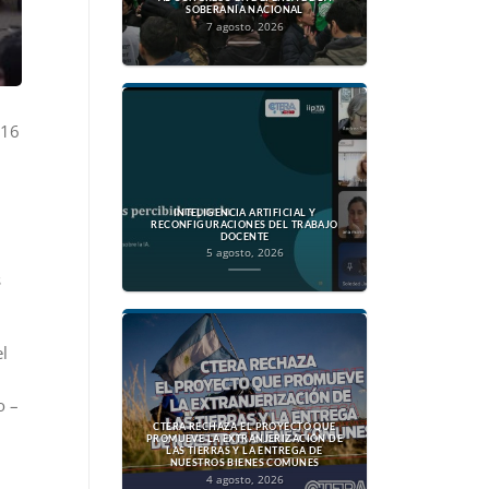
SOBERANÍA NACIONAL
7 agosto, 2026
016
INTELIGENCIA ARTIFICIAL Y
RECONFIGURACIONES DEL TRABAJO
DOCENTE
5 agosto, 2026
s
l
o –
CTERA RECHAZA EL PROYECTO QUE
PROMUEVE LA EXTRANJERIZACIÓN DE
LAS TIERRAS Y LA ENTREGA DE
NUESTROS BIENES COMUNES
4 agosto, 2026