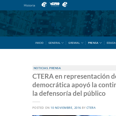
Saltar
Historia
al
contenido
INICIO
GENERAL
GREMIAL
PRENSA
EDUCA
NOTICIAS
,
PRENSA
CTERA en representación de
democrática apoyó la contin
la defensoría del público
POSTED ON
10 NOVIEMBRE, 2016
BY
CTERA