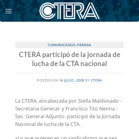
Saltar
al
contenido
COMUNICADOS
,
PRENSA
CTERA participó de la jornada de
lucha de la CTA nacional
POSTED ON
14 JULIO, 2009
BY
CTERA
La CTERA, encabezada por Stella Maldonado -
Secretaria General- y Francisco Tito Nenna -
Sec. General Adjunto- participó de la Jornada
Nacional de lucha de la CTA.
«Lo que quieren es un sindicalismo que sea