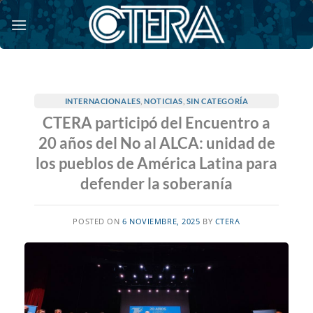
Saltar
al
contenido
INTERNACIONALES
,
NOTICIAS
,
SIN CATEGORÍA
CTERA participó del Encuentro a
20 años del No al ALCA: unidad de
los pueblos de América Latina para
defender la soberanía
POSTED ON
6 NOVIEMBRE, 2025
BY
CTERA