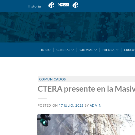
Saltar
Historia
al
contenido
INICIO
GENERAL
GREMIAL
PRENSA
EDUCA
COMUNICADOS
CTERA presente en la Masiv
POSTED ON
17 JULIO, 2025
BY
ADMIN