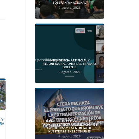
SOBERANÍA NACIONAL
7 agosto, 2026
INTELIGENCIA ARTIFICIAL Y
RECONFIGURACIONES DEL TRABAJO
DOCENTE
5 agosto, 2026
 Y
CTERA RECHAZA EL PROYECTO QUE
RA
PROMUEVE LA EXTRANJERIZACIÓN DE
LAS TIERRAS Y LA ENTREGA DE
NUESTROS BIENES COMUNES
4 agosto, 2026