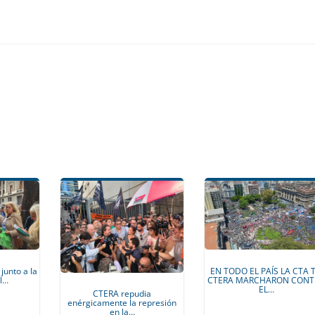
is
junto a la
EN TODO EL PAÍS LA CTA T
al…
CTERA MARCHARON CONT
EL…
CTERA repudia
enérgicamente la represión
en la…