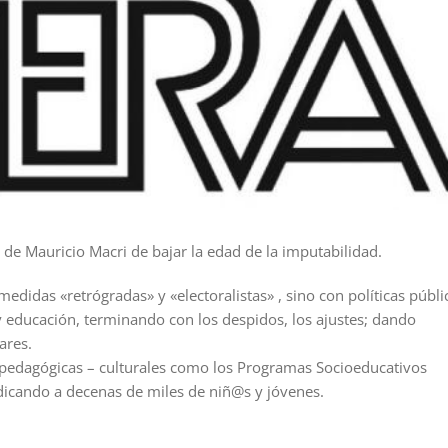
de Mauricio Macri de bajar la edad de la imputabilidad.
idas «retrógradas» y «electoralistas» , sino con políticas públi
 y educación, terminando con los despidos, los ajustes; dando
ares.
s pedagógicas – culturales como los Programas Socioeducativos
dicando a decenas de miles de niñ@s y jóvenes.