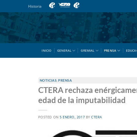
Saltar
Historia
al
contenido
INICIO
GENERAL
GREMIAL
PRENSA
EDUCA
NOTICIAS
,
PRENSA
CTERA rechaza enérgicament
edad de la imputabilidad
POSTED ON
5 ENERO, 2017
BY
CTERA