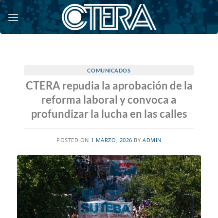
Saltar
al
contenido
COMUNICADOS
CTERA repudia la aprobación de la
reforma laboral y convoca a
profundizar la lucha en las calles
POSTED ON
1 MARZO, 2026
BY
ADMIN