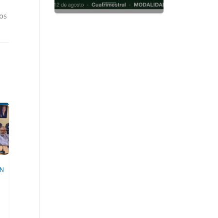
os
ON