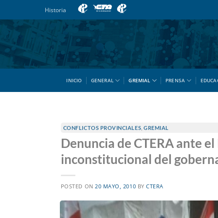
Saltar
Historia
al
contenido
INICIO
GENERAL
GREMIAL
PRENSA
EDUCA
CONFLICTOS PROVINCIALES
,
GREMIAL
Denuncia de CTERA ante el M
inconstitucional del gober
POSTED ON
20 MAYO, 2010
BY
CTERA