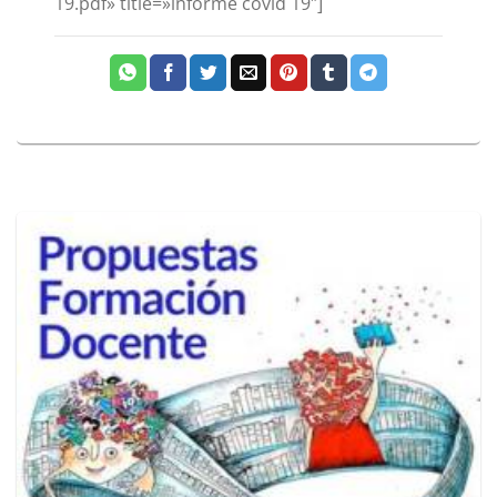
19.pdf» title=»informe covid 19″]