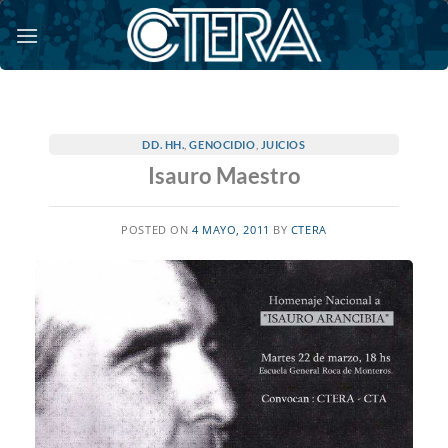
Saltar
al
contenido
DD. HH.
,
GENOCIDIO
,
JUICIOS
Isauro Maestro
POSTED ON
4 MAYO, 2011
BY
CTERA