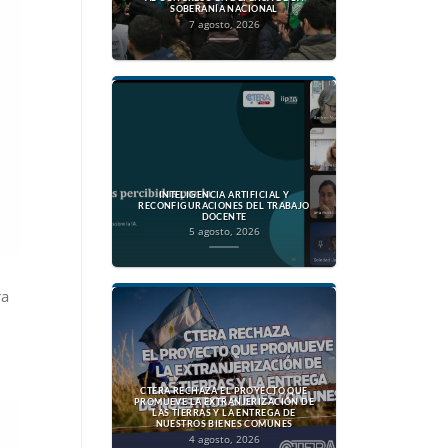
SOBERANÍA NACIONAL
7 agosto, 2026
INTELIGENCIA ARTIFICIAL Y
RECONFIGURACIONES DEL TRABAJO
DOCENTE
5 agosto, 2026
ra
CTERA RECHAZA EL PROYECTO QUE
PROMUEVE LA EXTRANJERIZACIÓN DE
LAS TIERRAS Y LA ENTREGA DE
NUESTROS BIENES COMUNES
4 agosto, 2026