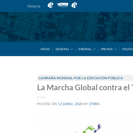
Saltar
Historia
al
contenido
INICIO
GENERAL
GREMIAL
PRENSA
EDUCA
CAMPAÑA MUNDIAL POR LA EDUCACIÓN PÚBLICA
La Marcha Global contra el T
POSTED ON
12 JUNIO, 2023
BY
CTERA