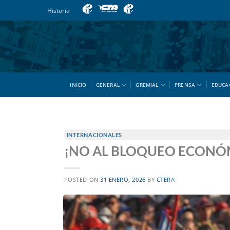
Saltar
Historia
al
contenido
INICIO
GENERAL
GREMIAL
PRENSA
EDUCA
INTERNACIONALES
¡NO AL BLOQUEO ECONÓM
POSTED ON
31 ENERO, 2026
BY
CTERA