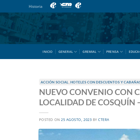
Saltar
Historia
al
contenido
INICIO
GENERAL
GREMIAL
PRENSA
EDUCA
ACCIÓN SOCIAL
,
HOTELES CON DESCUENTOS Y CABAÑA
NUEVO CONVENIO CON C
LOCALIDAD DE COSQUÍN 
POSTED ON
25 AGOSTO, 2023
BY
CTERA