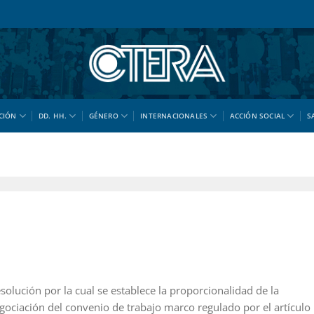
CIÓN
DD. HH.
GÉNERO
INTERNACIONALES
ACCIÓN SOCIAL
S
esolución por la cual se establece la proporcionalidad de la
egociación del convenio de trabajo marco regulado por el artículo