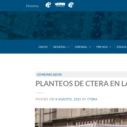
Saltar
Historia
al
contenido
INICIO
GENERAL
GREMIAL
PRENSA
EDUCA
COMUNICADOS
PLANTEOS DE CTERA EN L
POSTED ON
9 AGOSTO, 2021
BY
CTERA