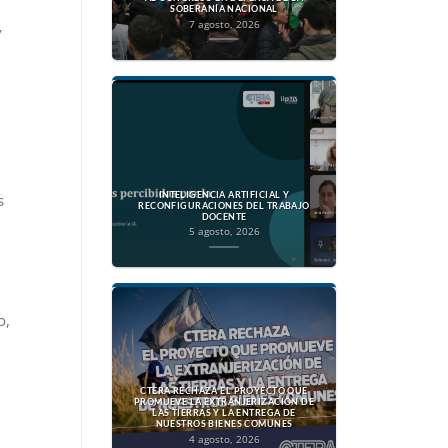
SOBERANÍA NACIONAL
7 agosto, 2026
y
INTELIGENCIA ARTIFICIAL Y
s
RECONFIGURACIONES DEL TRABAJO
DOCENTE
5 agosto, 2026
o,
CTERA RECHAZA EL PROYECTO QUE
PROMUEVE LA EXTRANJERIZACIÓN DE
LAS TIERRAS Y LA ENTREGA DE
NUESTROS BIENES COMUNES
4 agosto, 2026