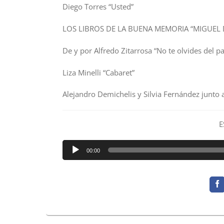
Diego Torres “Usted”
LOS LIBROS DE LA BUENA MEMORIA “MIGUEL 
De y por Alfredo Zitarrosa “No te olvides del p
Liza Minelli “Cabaret”
Alejandro Demichelis y Silvia Fernández junto
E
Reproductor
00:00
de
audio