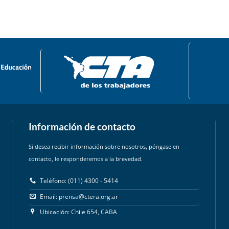
aument
o
disminu
el
volume
Información de contacto
Si desea recibir información sobre nosotros, póngase en
contacto, le responderemos a la brevedad.
Teléfono: (011) 4300 - 5414
Email:
prensa@ctera.org.ar
Ubicación: Chile 654, CABA