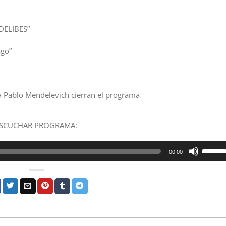
DELIBES”
ago”
 a Pablo Mendelevich cierran el programa
SCUCHAR PROGRAMA:
Utiliza
00:00
las
teclas
de
flecha
arriba/
para