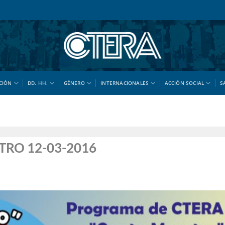
CIÓN
DD. HH.
GÉNERO
INTERNACIONALES
ACCIÓN SOCIAL
S
RO 12-03-2016