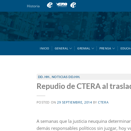
Saltar
Historia
al
contenido
INICIO
GENERAL
GREMIAL
PRENSA
EDUCA
DD. HH.
,
NOTICIAS DD.HH.
Repudio de CTERA al traslad
POSTED ON
29 SEPTIEMBRE, 2014
BY
CTERA
A semanas que la justicia neuquina determinara
demás responsables políticos sin juzgar, hoy vu