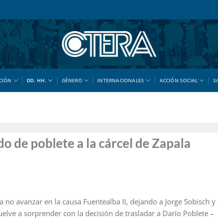
CIÓN
DD. HH.
GÉNERO
INTERNACIONALES
ACCIÓN SOCIAL
S
o de poblete a la cárcel de Zapala
 no avanzar en la causa Fuentealba II, dejando a Jorge Sobisch y
elve a sorprender con la decisión de trasladar a Darío Poblete –