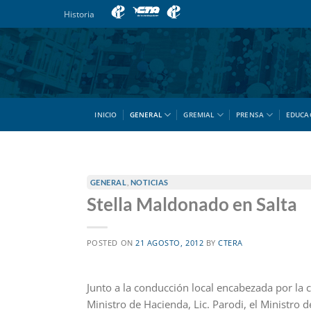
Saltar
Historia
al
contenido
INICIO
GENERAL
GREMIAL
PRENSA
EDUCA
GENERAL
,
NOTICIAS
Stella Maldonado en Salta
POSTED ON
21 AGOSTO, 2012
BY
CTERA
Junto a la conducción local encabezada por la
Ministro de Hacienda, Lic. Parodi, el Ministro 