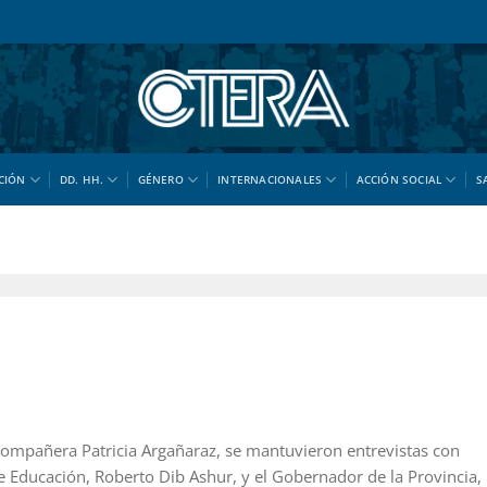
CIÓN
DD. HH.
GÉNERO
INTERNACIONALES
ACCIÓN SOCIAL
S
 compañera Patricia Argañaraz, se mantuvieron entrevistas con
de Educación, Roberto Dib Ashur, y el Gobernador de la Provincia,