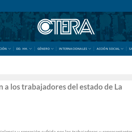
CIÓN
DD. HH.
GÉNERO
INTERNACIONALES
ACCIÓN SOCIAL
S
 a los trabajadores del estado de La
olencia y represión sufrida por los trabajadores y representante