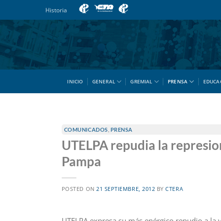
Saltar
Historia
al
contenido
INICIO
GENERAL
GREMIAL
PRENSA
EDUCA
COMUNICADOS
,
PRENSA
UTELPA repudia la represion
Pampa
POSTED ON
21 SEPTIEMBRE, 2012
BY
CTERA
UTELPA expresa su más enérgico repudio a la vi