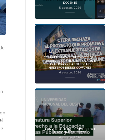
DOCENTE
5 agosto, 2026
de
CTERA RECHAZA EL PROYECTO QUE
PROMUEVE LA EXTRANJERIZACIÓN DE
LAS TIERRAS Y LA ENTREGA DE
NUESTROS BIENES COMUNES
4 agosto, 2026
an
ron
el
os
CONVENIO CTERA – UNIVERSIDAD
NACIONAL DEL OESTE
4 agosto, 2026