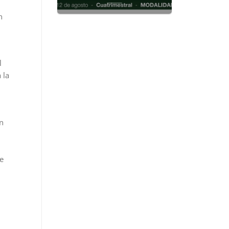
n
l
 la
n
e