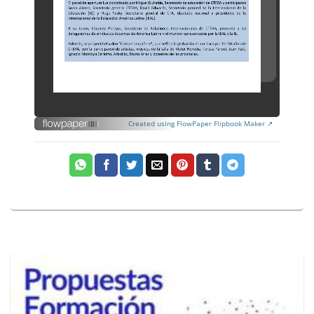
Created using FlowPaper Flipbook Maker ↗