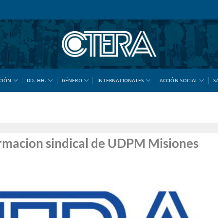
CIÓN
DD. HH.
GÉNERO
INTERNACIONALES
ACCIÓN SOCIAL
S
rmacion sindical de UDPM Misiones