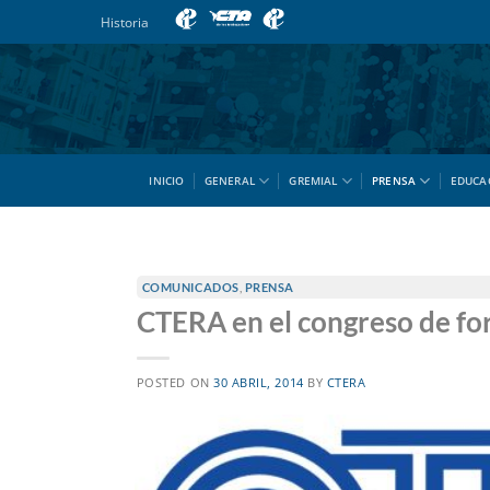
Saltar
Historia
al
contenido
INICIO
GENERAL
GREMIAL
PRENSA
EDUCA
COMUNICADOS
,
PRENSA
CTERA en el congreso de fo
POSTED ON
30 ABRIL, 2014
BY
CTERA