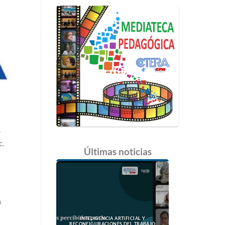
–
c.
Últimas
noticias
a
INTELIGENCIA ARTIFICIAL Y
RECONFIGURACIONES DEL TRABAJO