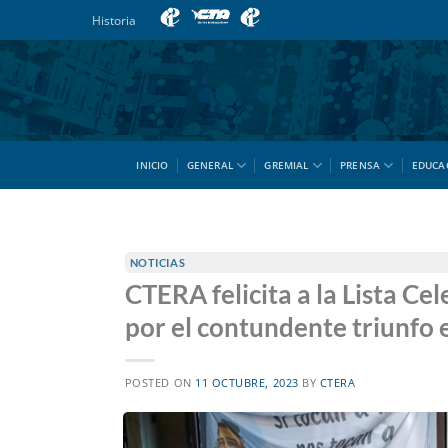
Saltar
Historia
al
contenido
INICIO
GENERAL
GREMIAL
PRENSA
EDUCA
NOTICIAS
CTERA felicita a la Lista Ce
por el contundente triunfo 
POSTED ON
11 OCTUBRE, 2023
BY
CTERA