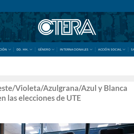
CIÓN
DD. HH.
GÉNERO
INTERNACIONALES
ACCIÓN SOCIAL
S
leste/Violeta/Azulgrana/Azul y Blanca
en las elecciones de UTE