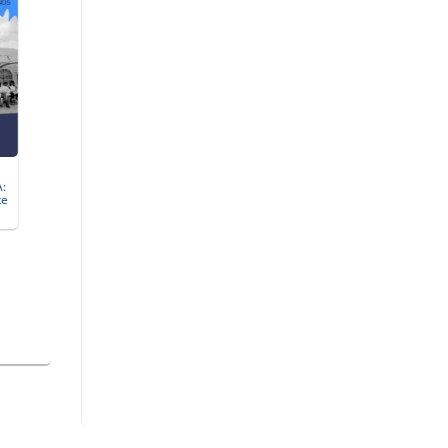
A:
te