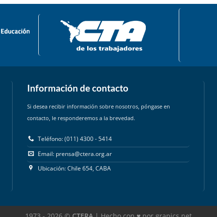
Información de contacto
Si desea recibir información sobre nosotros, póngase en
contacto, le responderemos a la brevedad.
Teléfono: (011) 4300 - 5414
Email:
prensa@ctera.org.ar
Ubicación: Chile 654, CABA
1973 - 2026 ©
CTERA
| Hecho con ♥ por grapics.net