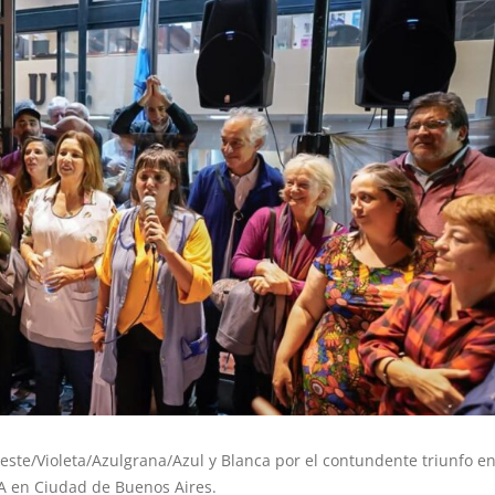
Celeste/Violeta/Azulgrana/Azul y Blanca por el contundente triunfo e
A en Ciudad de Buenos Aires.