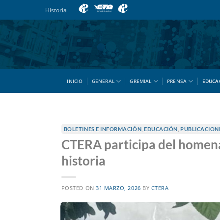
Saltar
Historia
al
contenido
INICIO
GENERAL
GREMIAL
PRENSA
EDUCA
BOLETINES E INFORMACIÓN
,
EDUCACIÓN
,
PUBLICACION
CTERA participa del homena
historia
POSTED ON
31 MARZO, 2026
BY
CTERA