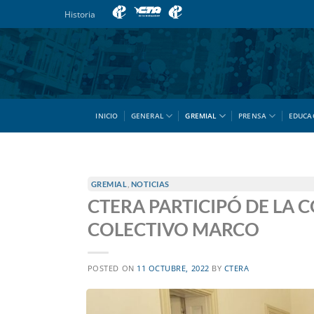
Saltar
Historia
al
contenido
INICIO
GENERAL
GREMIAL
PRENSA
EDUCA
GREMIAL
,
NOTICIAS
CTERA PARTICIPÓ DE LA 
COLECTIVO MARCO
POSTED ON
11 OCTUBRE, 2022
BY
CTERA