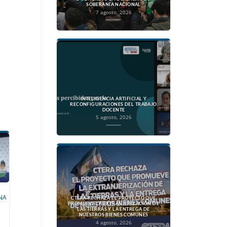
SOBERANÍA NACIONAL
7 agosto, 2026
INTELIGENCIA ARTIFICIAL Y
RECONFIGURACIONES DEL TRABAJO
DOCENTE
5 agosto, 2026
NA
CTERA RECHAZA EL PROYECTO QUE
PROMUEVE LA EXTRANJERIZACIÓN DE
LAS TIERRAS Y LA ENTREGA DE
NUESTROS BIENES COMUNES
4 agosto, 2026