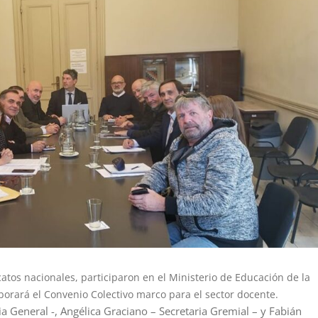
icatos nacionales, participaron en el Ministerio de Educación de la
orará el Convenio Colectivo marco para el sector docente.
a General -, Angélica Graciano – Secretaria Gremial – y Fabián