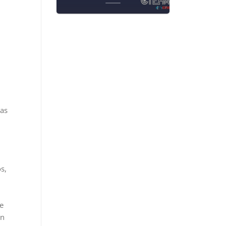
las
os,
de
ón