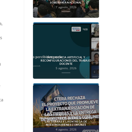
SOBERANÍA NACIONAL
7 agosto, 2026
a,
s
INTELIGENCIA ARTIFICIAL Y
RECONFIGURACIONES DEL TRABAJO
0
DOCENTE
5 agosto, 2026
e
ca
CTERA RECHAZA EL PROYECTO QUE
PROMUEVE LA EXTRANJERIZACIÓN DE
LAS TIERRAS Y LA ENTREGA DE
NUESTROS BIENES COMUNES
4 agosto, 2026