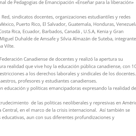
onal de Pedagogias de Emancipación «Enseñar para la liberación»
 Red, sindicatos docentes, organizaciones estudiantiles y redes
México, Puerto Rico, El Salvador, Guatemala, Honduras, Venezuel
osta Rica, Ecuador, Barbados, Canadá , U.S.A, Kenia y Gran
 Miguel Duhalde de Amsafe y Silvia Almazán de Suteba, integrante
a Vilte.
 Federación Canadiense de docentes y realizó la apertura su
ura realidad que vive hoy la educación pública canadiense, con 1
stricciones a los derechos laborales y sindicales de los docentes.
estros, profesores y estudiantes canadienses.
en educación y políticas emancipadoras expresando la realidad d
ecrudecimiento de las politicas neoliberales y represivas en Améri
Central, en el marco de la crisis internacional. Así también se
s educativas, aun con sus diferentes profundizaciones y