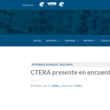
Saltar
Historia
al
contenido
INICIO
GENERAL
GREMIAL
PRENSA
EDUCA
INTERNACIONALES
,
RED SEPA
CTERA presente en encuentr
POSTED ON
17 ABRIL, 2012
BY
CTERA