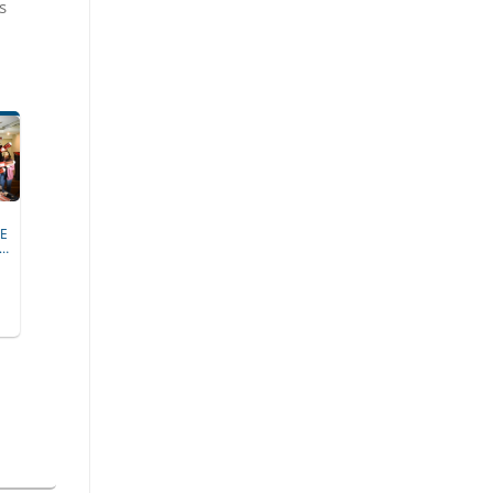
s
E
A…