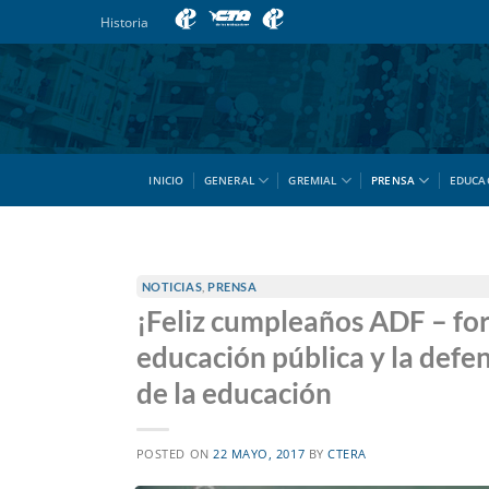
Saltar
Historia
al
contenido
INICIO
GENERAL
GREMIAL
PRENSA
EDUCA
NOTICIAS
,
PRENSA
¡Feliz cumpleaños ADF – fo
educación pública y la defe
de la educación
POSTED ON
22 MAYO, 2017
BY
CTERA