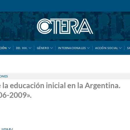
CIÓN
DD. HH.
GÉNERO
INTERNACIONALES
ACCIÓN SOCIAL
S
ONES
 la educación inicial en la Argentina.
006-2009».
_IIPMV