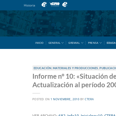
Saltar
Historia
al
contenido
INICIO
GENERAL
GREMIAL
PRENSA
EDUCA
EDUCACIÓN
,
MATERIALES Y PRODUCCIONES
,
PUBLICACI
Informe n° 10: «Situación de
Actualización al período 2
POSTED ON
1 NOVIEMBRE, 2010
BY
CTERA
VER ARCHIVO:
682_Info10_Inicialnov10_CTERA