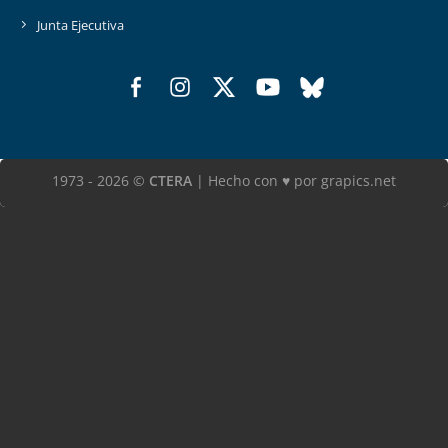
Junta Ejecutiva
1973 - 2026 ©
CTERA
| Hecho con ♥ por grapics.net