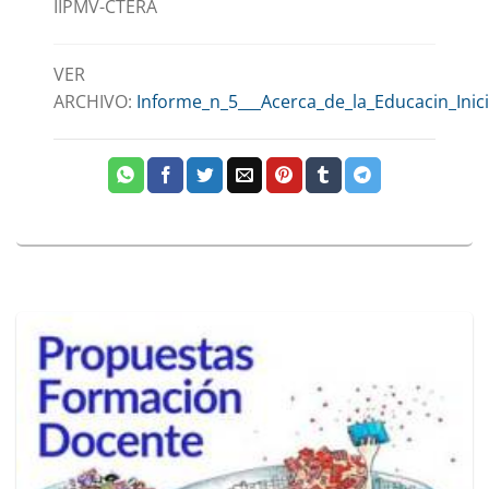
IIPMV-CTERA
VER
ARCHIVO:
Informe_n_5___Acerca_de_la_Educacin_Inic