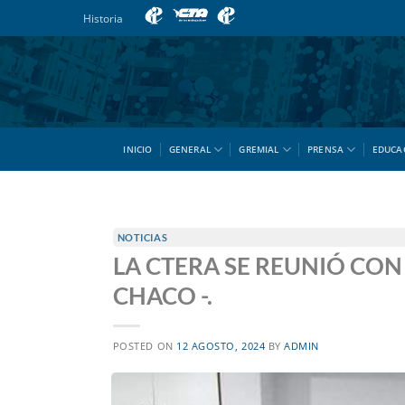
Saltar
Historia
al
contenido
INICIO
GENERAL
GREMIAL
PRENSA
EDUCA
NOTICIAS
LA CTERA SE REUNIÓ CON 
CHACO -.
POSTED ON
12 AGOSTO, 2024
BY
ADMIN