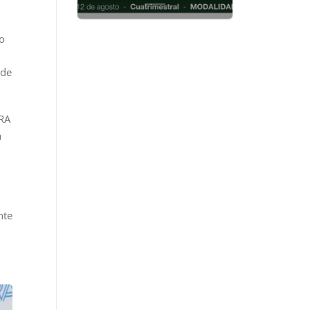
o
 de
ERA
a
nte