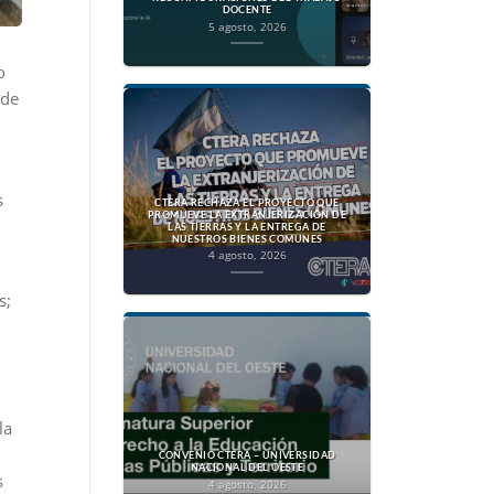
DOCENTE
5 agosto, 2026
o
nde
s
CTERA RECHAZA EL PROYECTO QUE
PROMUEVE LA EXTRANJERIZACIÓN DE
LAS TIERRAS Y LA ENTREGA DE
NUESTROS BIENES COMUNES
4 agosto, 2026
s;
la
CONVENIO CTERA – UNIVERSIDAD
NACIONAL DEL OESTE
s
4 agosto, 2026