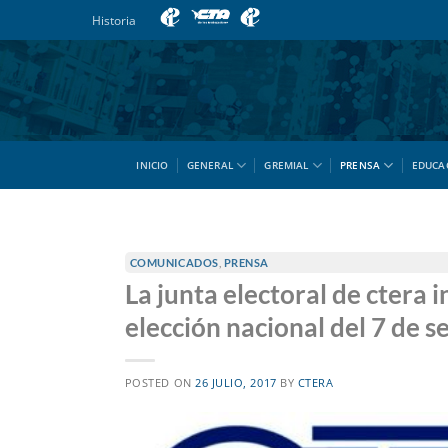
Saltar
Historia
al
contenido
INICIO
GENERAL
GREMIAL
PRENSA
EDUCA
COMUNICADOS
,
PRENSA
La junta electoral de ctera 
elección nacional del 7 de 
POSTED ON
26 JULIO, 2017
BY
CTERA