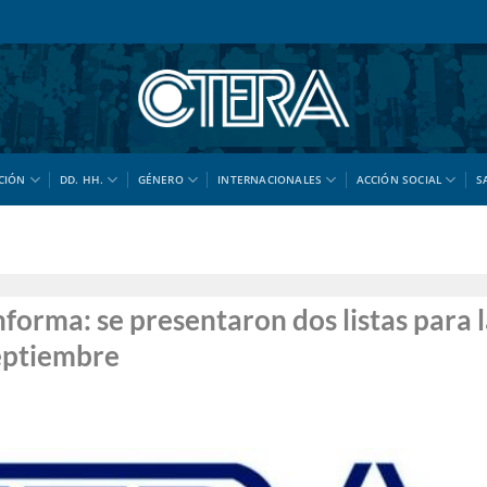
CIÓN
DD. HH.
GÉNERO
INTERNACIONALES
ACCIÓN SOCIAL
S
informa: se presentaron dos listas para 
septiembre