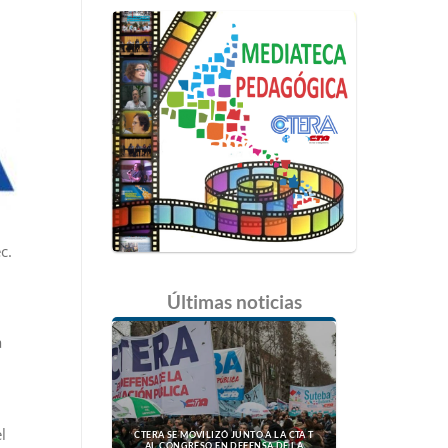
c.
Últimas
noticias
a
l
CTERA SE MOVILIZÓ JUNTO A LA CTA T
AL CONGRESO EN DEFENSA DE LA