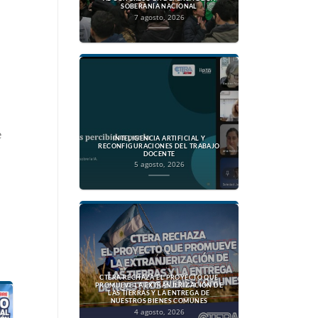
SOBERANÍA NACIONAL
7 agosto, 2026
e
INTELIGENCIA ARTIFICIAL Y
RECONFIGURACIONES DEL TRABAJO
DOCENTE
5 agosto, 2026
CTERA RECHAZA EL PROYECTO QUE
PROMUEVE LA EXTRANJERIZACIÓN DE
LAS TIERRAS Y LA ENTREGA DE
NUESTROS BIENES COMUNES
4 agosto, 2026