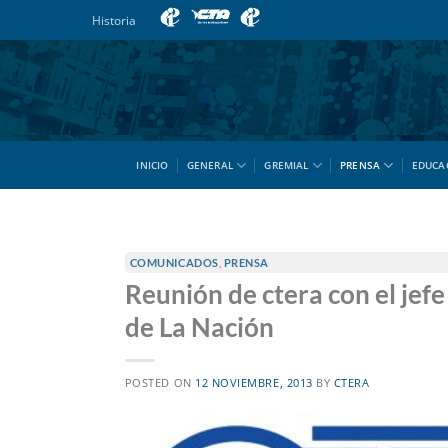
Saltar
Historia
al
contenido
INICIO
GENERAL
GREMIAL
PRENSA
EDUCA
COMUNICADOS
,
PRENSA
Reunión de ctera con el jefe
de La Nación
POSTED ON
12 NOVIEMBRE, 2013
BY
CTERA