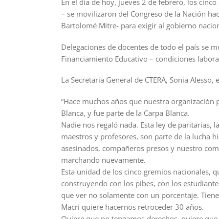
En el día de hoy, jueves 2 de febrero, los ci
– se movilizaron del Congreso de la Nación haci
Bartolomé Mitre- para exigir al gobierno nacion
Delegaciones de docentes de todo el país se m
Financiamiento Educativo – condiciones labora
La Secretaria General de CTERA, Sonia Alesso, 
“Hace muchos años que nuestra organización pel
Blanca, y fue parte de la Carpa Blanca.
Nadie nos regaló nada. Esta ley de paritarias, 
maestros y profesores, son parte de la lucha hi
asesinados, compañeros presos y nuestro compa
marchando nuevamente.
Esta unidad de los cinco gremios nacionales, q
construyendo con los pibes, con los estudiante
que ver no solamente con un porcentaje. Tiene
Macri quiere hacernos retroceder 30 años.
Quiere que no tengamos derechos, quiere que n