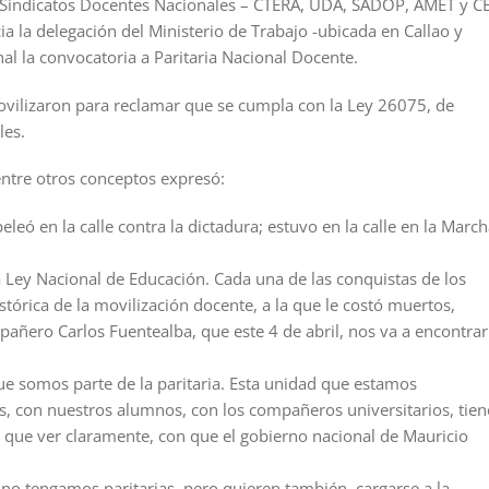
nco Sindicatos Docentes Nacionales – CTERA, UDA, SADOP, AMET y C
a la delegación del Ministerio de Trabajo -ubicada en Callao y
al la convocatoria a Paritaria Nacional Docente.
ovilizaron para reclamar que se cumpla con la Ley 26075, de
les.
entre otros conceptos expresó:
eó en la calle contra la dictadura; estuvo en la calle en la March
la Ley Nacional de Educación. Cada una de las conquistas de los
stórica de la movilización docente, a la que le costó muertos,
ñero Carlos Fuentealba, que este 4 de abril, nos va a encontrar
ue somos parte de la paritaria. Esta unidad que estamos
s, con nuestros alumnos, con los compañeros universitarios, tien
 que ver claramente, con que el gobierno nacional de Mauricio
o tengamos paritarias, pero quieren también, cargarse a la