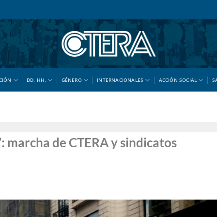
CIÓN
DD. HH.
GÉNERO
INTERNACIONALES
ACCIÓN SOCIAL
S
o”: marcha de CTERA y sindicatos