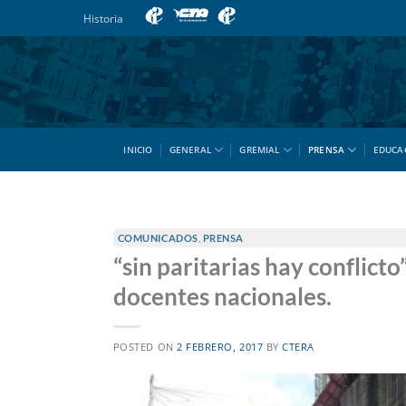
Saltar
Historia
al
contenido
INICIO
GENERAL
GREMIAL
PRENSA
EDUCA
COMUNICADOS
,
PRENSA
“sin paritarias hay conflict
docentes nacionales.
POSTED ON
2 FEBRERO, 2017
BY
CTERA