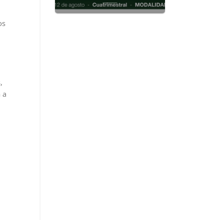
os
,
 a