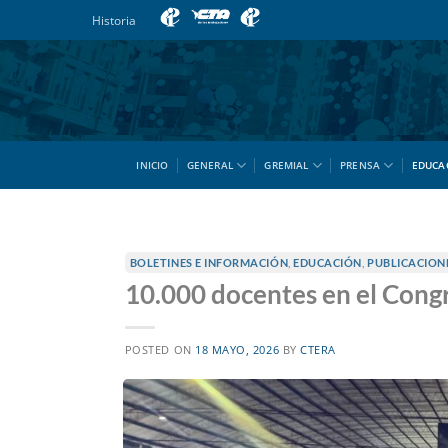
Saltar
Historia
al
contenido
INICIO
GENERAL
GREMIAL
PRENSA
EDUCA
BOLETINES E INFORMACIÓN
,
EDUCACIÓN
,
PUBLICACION
10.000 docentes en el Cong
POSTED ON
18 MAYO, 2026
BY
CTERA