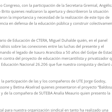
 Congreso, con la participación de la Secretaria Gremial, Angélic
Brito quienes realizaron la apertura y describieron la situación
earon la importancia y necesidad de la realización de este tipo de
tencia en defensa de la educación pública y construir colectivame
tario de Educación de CTERA, Miguel Duhalde quién, en el panel
lisis sobre las conexiones entre las luchas del presente y el
omando el legado de Isauro Arancibia a 50 años del Golpe de Esta
en contra del proyecto de educación mercantilista y privatizador 
de Educación Nacional 26.206 que fue nuestra conquista y declaró 
la participación de las y los compañeros de UTE Jorge Godoy,
assone y Betina Akselrad quienes presentaron el proyecto “Baldos
r”; y de la compañera de SUTEBA Analía Meaurio quien presento la
l para nuestra organización sindical en tanto ha realizado una