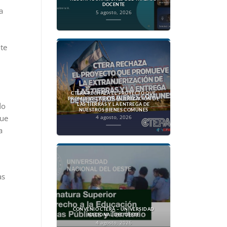
DOCENTE
a
5 agosto, 2026
nte
CTERA RECHAZA EL PROYECTO QUE
PROMUEVE LA EXTRANJERIZACIÓN DE
do
LAS TIERRAS Y LA ENTREGA DE
NUESTROS BIENES COMUNES
que
4 agosto, 2026
a
as
CONVENIO CTERA – UNIVERSIDAD
NACIONAL DEL OESTE
4 agosto, 2026