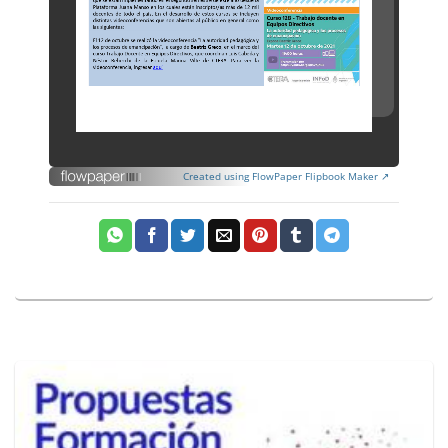
Created using FlowPaper Flipbook Maker ↗