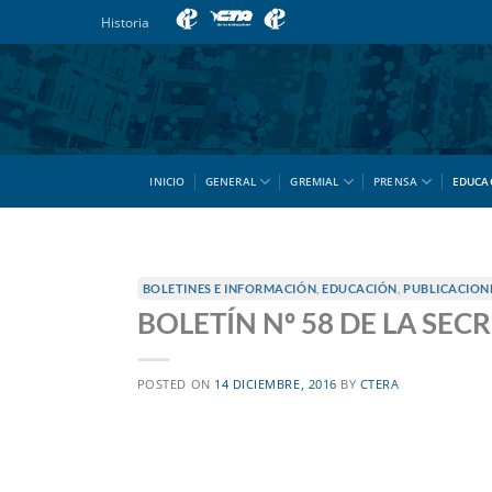
Saltar
Historia
al
contenido
INICIO
GENERAL
GREMIAL
PRENSA
EDUCA
BOLETINES E INFORMACIÓN
,
EDUCACIÓN
,
PUBLICACION
BOLETÍN Nº 58 DE LA SEC
POSTED ON
14 DICIEMBRE, 2016
BY
CTERA