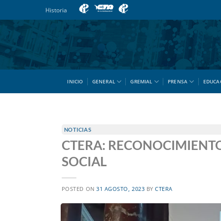
Saltar
Historia
al
contenido
INICIO
GENERAL
GREMIAL
PRENSA
EDUCA
NOTICIAS
CTERA: RECONOCIMIENTO
SOCIAL
POSTED ON
31 AGOSTO, 2023
BY
CTERA