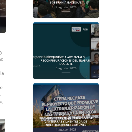
SOBERANÍA NACIONAL
7 agosto, 2026
 y
INTELIGENCIA ARTIFICIAL Y
ad
RECONFIGURACIONES DEL TRABAJO
DOCENTE
5 agosto, 2026
la
do
s
o,
CTERA RECHAZA EL PROYECTO QUE
PROMUEVE LA EXTRANJERIZACIÓN DE
LAS TIERRAS Y LA ENTREGA DE
NUESTROS BIENES COMUNES
4 agosto, 2026